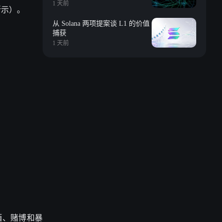
回购等
1 天前
所示）。
从 Solana 两项提案谈 L1 的价值
捕获
1 天前
酒、赌博和暴