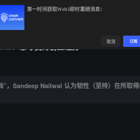
第一时间获取Web3即时重磅消息!
XRP
$1.04
-1.49%
SOL
$73.84
+0.23%
数据
发现
取消
订阅
Nailwal：思考我的创业经历
ep Nailwal 认为韧性（坚持）在所取得的成就中发挥了至关重要的作用。
Sandeep Nailwal 认为韧性（坚持）在所取