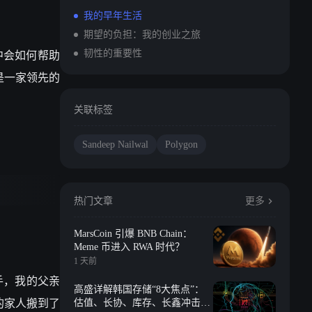
我的早年生活
期望的负担：我的创业之旅
程中会如何帮助
韧性的重要性
n是一家领先的
关联标签
Sandeep Nailwal
Polygon
热门文章
更多
MarsCoin 引爆 BNB Chain：
Meme 币进入 RWA 时代？
1 天前
手，我的父亲
高盛详解韩国存储“8大焦点”：
的家人搬到了
估值、长协、库存、长鑫冲击、