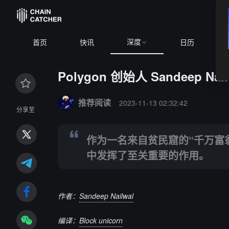
深度
8
+1.17%
ETH
$1,906.27
+2.32%
BNB
$594.91
-0.63%
首页
快讯
日历
Polygon 创始人 Sandeep 
Summary:
作为一名来自贫民窟的“千万富翁”，Sande
推荐阅读
2023-11-13 02:32:42
分享至
作为一名来自贫民窟的“千万富翁”，
中发挥了至关重要的作用。
作者：
Sandeep Nailwal
编译：
Block unicorn