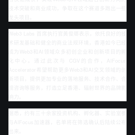
技术突破和商业成功，争取在这个赛道多跑出一些
龙头项目。
Web3 Labs 首席执行官黃俊瑯表示，依托良好的技
术研发基础和健全的商业法规环境，香港如今已经
成为Web3和AI领域众多初创企业和创新项目的孵
化中心。通过此次与 CGV的合作，AIFocus
Accelerator希望帮助更多Web3和AI交叉领域的创
新项目，提供更加专业的落地服务、技术合作、合
规咨询等服务，打造立足香港、辐射世界的品牌影
响力。
据悉，约有三十余家投资机构、孵化器、实验室参
与AIFocus加速器，名单将在筛选确认后陆续公布
出来。