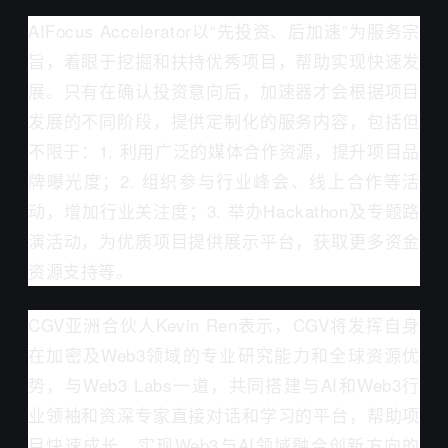
AIFocus Accelerator以“先投资、后加速”为服务宗
旨，着眼于挖掘和扶持优秀项目，帮助实现快速发
展。只有在确认投资意向后，加速器才会根据项目
发展的不同阶段，提供定制化的服务内容，包括但
不限于：1. 利用广泛的媒体合作资源，提升项目品
牌曝光度；2. 组织参与行业峰会、线上合作等活
动，增加行业关注度；3. 举办Hackathon及专题路
演活动，为优质项目提供展示平台，获取更多资金
资源支持等。
CGV亚洲合伙人Kevin Ren表示，CGV将发挥自身
在加密及Web3领域的专业研究能力和全球资源优
势，与Web3 Labs一道，共同搭建与AI和Web3行
业领袖和资深专家直接对话和学习的平台，帮助项
目快速成长，实现Web3与AI领域融合创新方向的