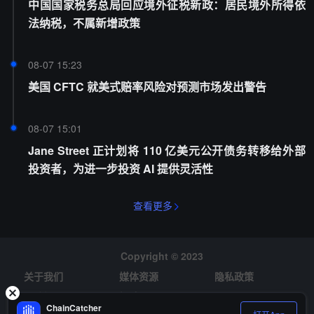
中国国家税务总局回应境外征税新政：居民境外所得依
法纳税，不属新增政策
08-07 15:23
美国 CFTC 就美式赔率风险对预测市场发出警告
08-07 15:01
Jane Street 正计划将 110 亿美元公开债务转移给外部
投资者，为进一步投资 AI 提供灵活性
查看更多
Copyright © 2023
关于我们
媒体资源
隐私政策
风险提示
招聘
ChainCatcher