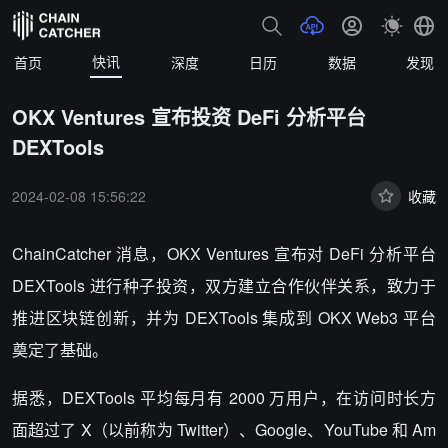
快讯
首页
深度
日历
数据
发现
OKX Ventures 宣布投资 DeFi 分析平台
DEXTools
2024-02-08 15:56:22
收藏
ChainCatcher 消息，OKX Ventures 宣布对 DeFi 分析平台
DEXTools 进行种子投资，双方建立合作伙伴关系，致力于
推进区块链创新，并为 DEXTools 集成到 OKX Web3 平台
奠定了基础。
据悉，DEXTools 平均每月有 2000 万用户，在访问时长方
面超过了 X（以前称为 Twitter）、Google、YouTube 和 Am