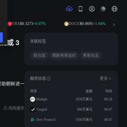
TRX
$0.3273
+0.07%
DOGE
$0.0695
+1.04%
A
底或 3
关联标签
联合国
朝鲜黑客组织
黑客攻击
融资信息
更多
帮助朝鲜进一
项目
金额
时间
Multipli
1650万美元
08-29
风险提示
Vangrid
900万美元
08-07
Dow Protocol
1050万美元
08-07