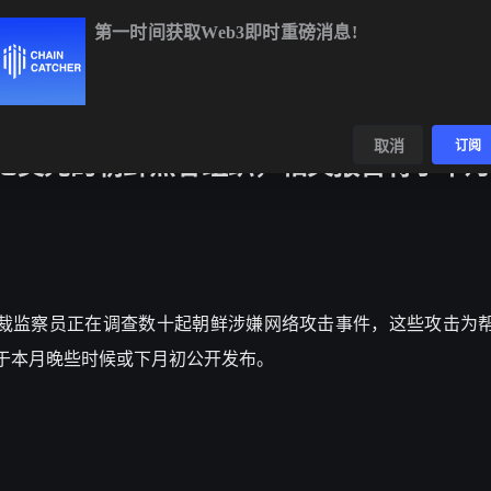
第一时间获取Web3即时重磅消息!
XRP
$1.01
-1.64%
SOL
$73.56
+1.26%
数据
发现
取消
订阅
 亿美元的朝鲜黑客组织，相关报告将于本月
裁监察员正在调查数十起朝鲜涉嫌网络攻击事件，这些攻击为
将于本月晚些时候或下月初公开发布。