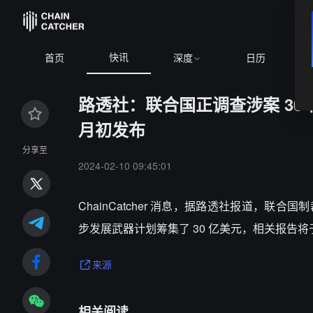
快讯
4.67
+0.84%
ETH
$1,913.50
+0.64%
BNB
$591.95
-0.02%
首页
深度
日历
路透社：联合国正调查涉案 30
月初发布
分享至
2024-02-10 09:45:01
ChainCatcher 消息，
据路透社报道，联合国制
步发展武器计划筹集了 30 亿美元，相关报告
来源
相关阅读