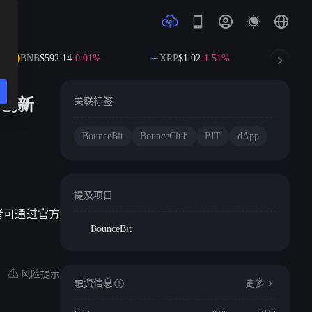
BNB
$592.14
-0.01%
XRP
$1.02
-1.51%
SO
与创新
关联标签
BounceBit
BounceClub
BIT
dApp
提及项目
发者可通过官方
BounceBit
风险提示
融资信息
更多