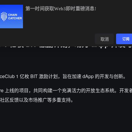
第一时间获取Web3即时重磅消息!
BTC
$64,980.18
+0.74%
ETH
$1,918.22
+0.42%
数据
发现
取消
订阅
lub 1 亿枚 BIT 激励计划，助力 dApp 开发
unceClub 1 亿枚 BIT 激励计划，旨在加速 dApp 的开发与创新。
p Store 上线的项目，共同构建一个充满活力的开放生态系统。开
社区反馈以及市场推广等多重支持。