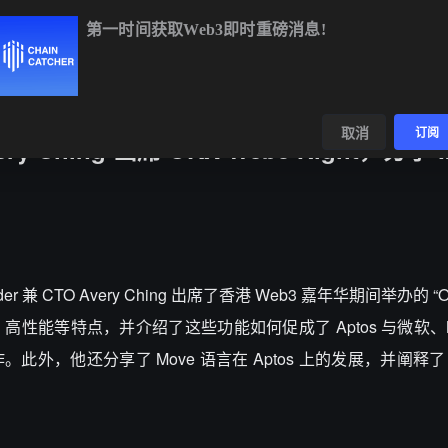
第一时间获取Web3即时重磅消息!
BTC
$64,405.29
-0.33%
ETH
$1,905.73
-0.14%
B
数据
发现
取消
订阅
very Ching 出席 OKX Web3 Night，分享 
ounder 兼 CTO Avery Ching 出席了香港 Web3 嘉年华期间举办的 “O
性好、高性能等特点，并介绍了这些功能如何促成了 Aptos 与微软、
，他还分享了 Move 语言在 Aptos 上的发展，并阐释了 Apt