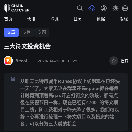
深度
首页
快讯
日历
数据
发现
文章
专栏
专题
三大符文投资机会
Summary:
从昨天比特币减半Runes协议上线到现在已经快一天半了
BitcoinSquare
2024-04-22 06:01:25
收藏
从昨天比特币减半Runes协议上线到现在已经快
一天半了，大家无论在群里还是space都在等倒
计时再到顶着高gas开启打符文的阶段，都有点
像在庆祝节日一样，现在已经有4700+的符文项
目上线，矿工费相对于昨天降了很多，我们可以
静下心再进行梳理一下符文项目以及投资的建
议，可以分为三大类的机会