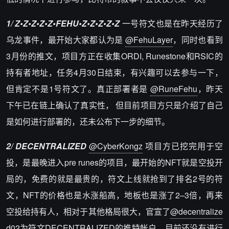
1/ Z•Z•Z•Z•Z•FEHU•Z•Z•Z•Z•Z
一号符文也是在昨天经历了
乌龙事件，最开始大家都认为是
@FehuLayer
，同时也看到
3月份的推文，项目方正在收集ORDI, Runestone和RSIC的
持有者地址，任务4月30日结束，有兴趣可以去参与一下，
但肯定不是1号符文了。真正部署者是
@RuneFehu
，昨天
下午已在链上确认了真实性， 但目前项目方只是介绍了自己
是如何进行部署的，还未公布下一步的细节。
2/ DECENTRALIZED
@CyberKongz
项目方已挖完用于空
投，是最晚进入pre runes的项目，最开始的NFT就是空投开
局的，免费的就是最贵的，符文上线就抢到了排名2号的符
文，NFT的价格也是水涨船高，地板也是涨了2–3倍，再来
空投给持有人，相对于其他格局很大，官宣了
@decentralize
d02
为符文DECENTRALIZED的推特帐户，目前还没有进行