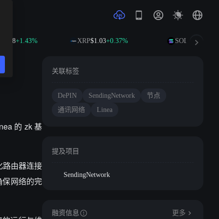
1.98
+1.43%
XRP
$1.03
+0.37%
SOL
$75.95
+1.8
关联标签
DePIN
SendingNetwork
节点
通讯网络
Linea
ea 的 zk 基
提及项目
心化路由器连接
SendingNetwork
，确保网络的完
融资信息
更多