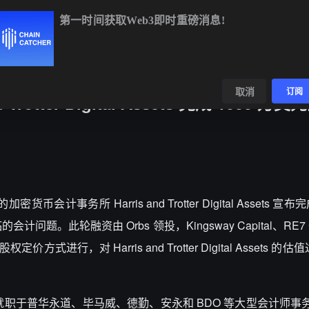
第一时间获取Web3即时重磅消息!
BTC
$65,174.34
+1.58%
ETH
$1,927.84
+1.83%
BNB
$591
数据
发现
取消
订阅
rotter Digital Assets 完成 1000 万
会计事务所 Harris and Trotter Digital Assets 宣布
题。此轮融资由 Orbs 领投，Kingsway Capital、RE7 Ca
行，对 Harris and Trotter Digital Assets 的估值达
sets 的高管团队曾就职于普华永道、毕马威、德勤、安永和 BDO 等大型会计