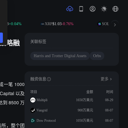
.63
+0.04%
XRP
$1.03
-0.76%
SOL
$73.78
+1.2
美元战略融
关联标签
Harris and Trotter Digital Assets
Orbs
融资信息
更多
完成一笔 1000
pital 以及
项目
金额
时间
Multipli
1650万美元
08-29
到 8500 万
Vangrid
900万美元
08-07
Dow Protocol
1050万美元
08-07
师事务所，整个团