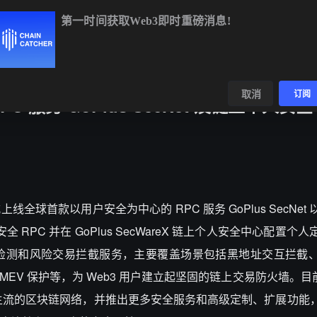
第一时间获取Web3即时重磅消息!
ETH
$1,908.64
-0.23%
BNB
$591.10
-0.28%
数据
发现
取消
订阅
 服务 GoPlus SecNet 及链上个人安
 正式上线全球首款以用户安全为中心的 RPC 服务 GoPlus SecNe
安全 RPC 并在 GoPlus SecWareX 链上个人安全中心配置
检测和风险交易拦截服务，主要覆盖场景包括黑地址交互拦截
V 保护等，为 Web3 用户建立起坚固的链上交易防火墙。目前 G
盖多个主流的区块链网络，并推出更多安全服务和高级定制、扩展功能