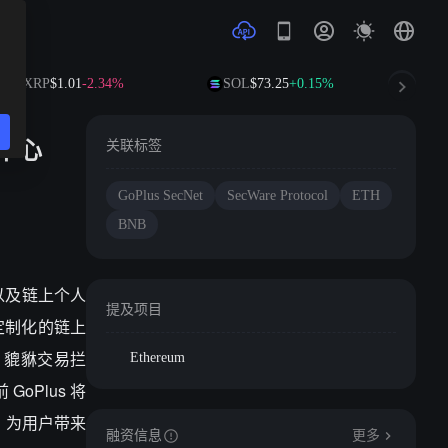
XRP
$1.01
-2.34%
SOL
$73.25
+0.15%
TRX
$0
全中心
关联标签
GoPlus SecNet
SecWare Protocol
ETH
BNB
t 以及链上个人
提及项目
个人定制化的链上
、貔貅交易拦
Ethereum
oPlus 将
，为用户带来
融资信息
更多