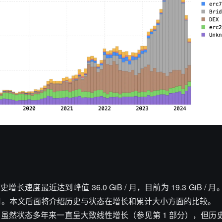
长速度最近达到峰值 36.0 GiB / 月，目前为 19.3 GiB /
5 GiB / 月。本文后面将介绍历史与状态在增长和累计大小方面的比较。
速：虽然状态多年来一直呈大致线性增长（参见第 1 部分），但历