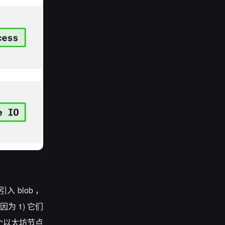
 blob ，
为 1) 它们
每个以太坊节点