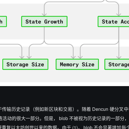
历史记录（例如新区块和交易）。随着 Dencun 硬分叉中引入
络活动的很大一部分。但是， blob 不被视为历史记录的一部分，因
要重复以太坊创世以来的数据。由于 (1)， blob 不会显著增加