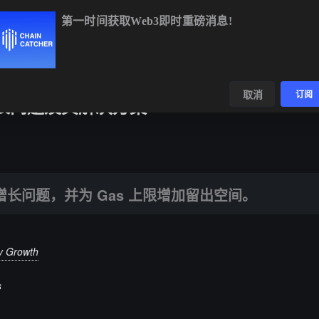
第一时间获取Web3即时重磅消息!
BTC
$64,265.54
-0.33%
ETH
$1,898.32
+0.15%
BNB
数据
发现
取消
订阅
增长问题及其解决方案
并为 Gas 上限增加留出空间。
史增长问题，并为 Gas 上限增加留出空间。
ry Growth
s