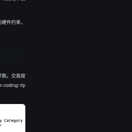
的硬件约束，
节数。交易按
 coding/ rlp
。