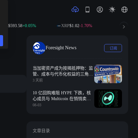
$593.58
+0.05%
XRP
$1.02
-1.70%
SOL
$72.64
-1
Foresight News
订阅
当加密资产成为按揭抵押物：监
管、成本与代币化权益的三角难
题
3 天前
10 亿回购难阻 HYPE 下跌，核
心成员与 Multicoin 在悄悄卖
币？
08-03
文章目录