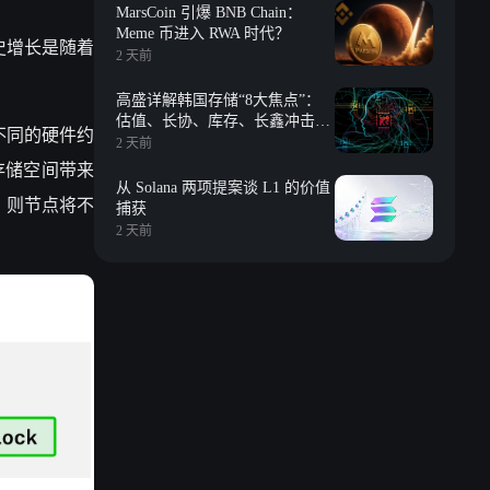
MarsCoin 引爆 BNB Chain：
Meme 币进入 RWA 时代？
史增长是随着
2 天前
高盛详解韩国存储“8大焦点”：
估值、长协、库存、长鑫冲击、
不同的硬件约
回购等
2 天前
存储空间带来
从 Solana 两项提案谈 L1 的价值
，则节点将不
捕获
2 天前