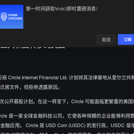
第一时间获取Web3即时重磅消息!
BTC
$64,805.79
-0.25%
ETH
$1,916.94
+0.04%
数据
发现
取消
订阅
爱尔兰共和国转移到美国
Circle Internet Financial Ltd. 计划将其法律基地从爱尔
迁居文件，但拒绝透露原因。
首次公开募股计划。在这一转变下，Circle 可能面临更繁重的美
ircle 是一家全球金融科技公司，它使各种规模的企业能够利用
 Circle 是 USD Coin (USDC) 的发行商，USDC 