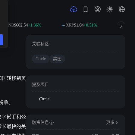
BNB
$602.54
+1.36%
XRP
$1.04
+0.51%
SOL
$7
关联标签
Circle
美国
兰共和国转移到美
提及项目
Circle
国税收。
数字货币和公
融资信息
更多
是增长最快的美