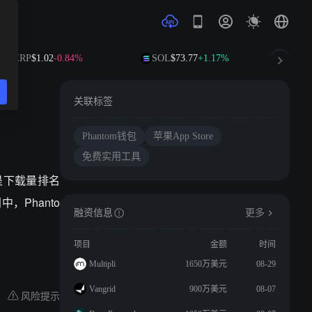
XRP
$1.02
-0.84%
SOL
$73.77
+1.17%
TRX
$0
关联标签
Phantom钱包
苹果App Store
免费实用工具
类别中是下载量排名
，Phanto
融资信息
更多
项目
金额
时间
Multipli
1650万美元
08-29
Vangrid
900万美元
08-07
风险提示