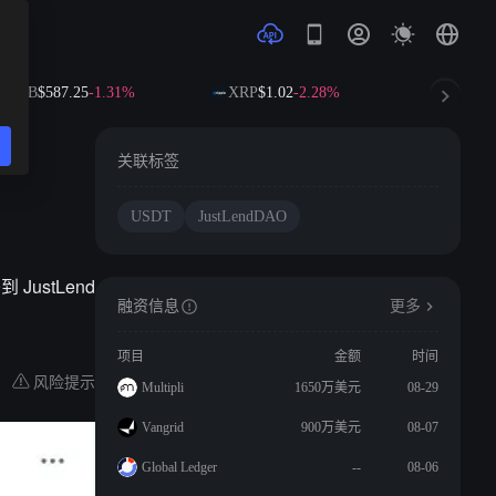
BNB
$587.25
-1.31%
XRP
$1.02
-2.28%
SOL
$72
关联标签
USDT
JustLendDAO
 JustLend
融资信息
更多
项目
金额
时间
风险提示
Multipli
1650万美元
08-29
Vangrid
900万美元
08-07
Global Ledger
--
08-06