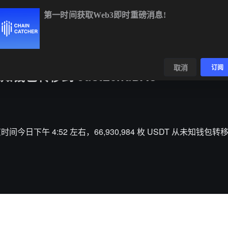
第一时间获取Web3即时重磅消息!
BTC
$64,333.36
-0.56%
ETH
$1,901.83
-0.32%
数据
发现
取消
订阅
未知钱包转移到 JustLendDAO
，北京时间今日下午 4:52 左右，66,930,984 枚 USDT 从未知钱包转移到