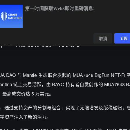
第一时间获取Web3即时重磅消息!
BTC
$64,273.45
-0.32%
ETH
$1,898.50
+0.10%
BNB
$
数据
发现
取消
订阅
 Apod 成交价突破 5 万美元
A DAO 与 Mantle 生态联合发起的 MUA7648 BigFun NFT-
tina 链上交易活跃，由 BAYC 持有者自发创作的 MUA7648 B
美元，最高成交价达 5 万美元。
进程，通过支持资产的分割与组合，实现了无限增发及版税递归，
字资产注入了新的活力。