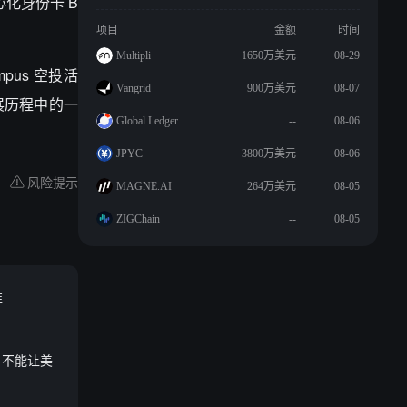
心化身份卡 B
项目
金额
时间
Multipli
1650万美元
08-29
ympus 空投活
Vangrid
900万美元
08-07
发展历程中的一
Global Ledger
--
08-06
JPYC
3800万美元
08-06
风险提示
MAGNE.AI
264万美元
08-05
ZIGChain
--
08-05
准
案，不能让美