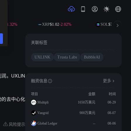
49
-1.32%
XRP
$1.02
-2.02%
SOL
$72.92
-0.98%
关联标签
UXLINK
Trusta Labs
BubbleAI
目利润。UXLIN
融资信息
更多
项目
金额
时间
驱动的去中心化
Multipli
1650万美元
08-29
Vangrid
900万美元
08-07
风险提示
Global Ledger
--
08-06