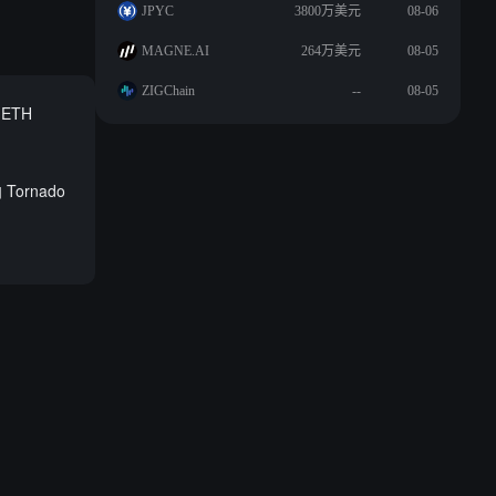
JPYC
3800万美元
08-06
MAGNE.AI
264万美元
08-05
ZIGChain
--
08-05
 ETH
Tornado