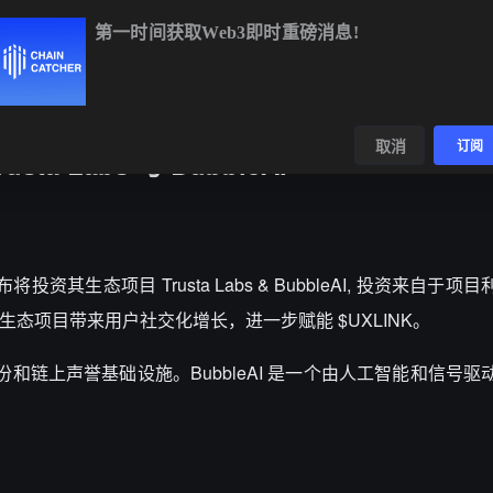
第一时间获取Web3即时重磅消息!
TC
$64,351.64
-0.56%
ETH
$1,904.05
-0.23%
BNB
$586.
数据
发现
取消
订阅
ta Labs 与 BubbleAI
宣布将投资其生态项目 Trusta Labs & BubbleAI, 投资来自于项
态项目带来用户社交化增长，进一步赋能 $UXLINK。
最大的身份和链上声誉基础设施。BubbleAI 是一个由人工智能和信号