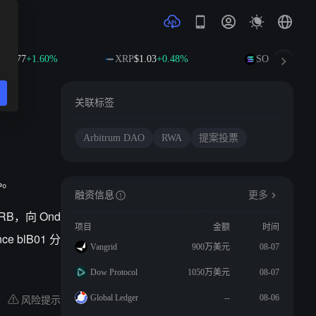
94.77
+1.60%
XRP
$1.03
+0.48%
SOL
$74.70
+2.
关联标签
Arbitrum DAO
RWA
提案投票
%。
融资信息
更多
ARB，向 Ond
项目
金额
时间
ce blB01 分
Vangrid
900万美元
08-07
Dow Protocol
1050万美元
08-07
风险提示
Global Ledger
--
08-06