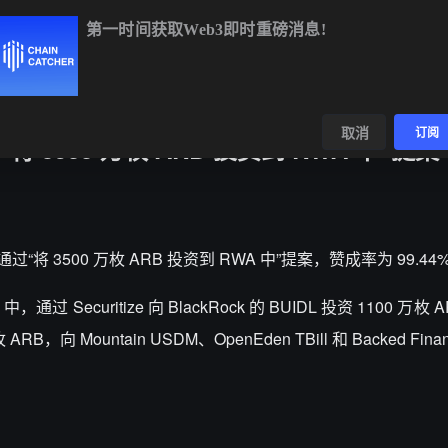
第一时间获取Web3即时重磅消息!
BTC
$64,917.67
+0.94%
ETH
$1,913.82
+0.65%
BNB
$5
数据
发现
取消
订阅
“将 3500 万枚 ARB 投资到 RWA 中”提案
已投票通过“将 3500 万枚 ARB 投资到 RWA 中”提案，赞成率为 99.44
过 Securitize 向 BlackRock 的 BUIDL 投资 1100 万枚 
ARB，向 Mountain USDM、OpenEden TBill 和 Backed Finan