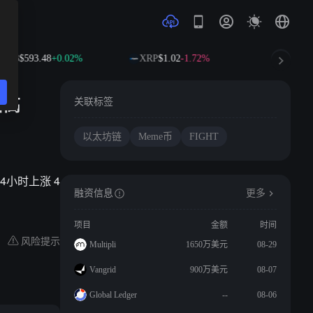
BNB
$593.48
+0.02%
XRP
$1.02
-1.72%
SOL
$72.
新高
关联标签
以太坊链
Meme币
FIGHT
，24小时上涨 4
融资信息
更多
项目
金额
时间
风险提示
Multipli
1650万美元
08-29
Vangrid
900万美元
08-07
Global Ledger
--
08-06