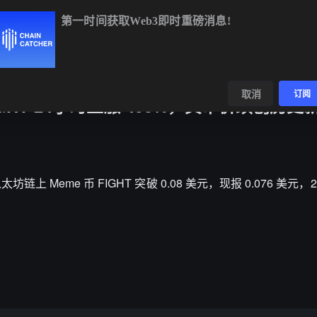
第一时间获取Web3即时重磅消息!
BTC
$64,270.38
-0.32%
ETH
$1,899.17
+0.19%
数据
发现
取消
订阅
IGHT 24小时上涨 493%，其币价续创历史
据，以太坊链上 Meme 币 FIGHT 突破 0.08 美元，现报 0.076 美元