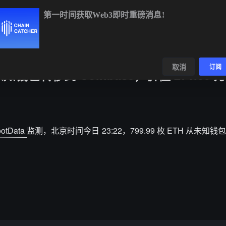
第一时间获取Web3即时重磅消息!
BTC
$64,450.68
+0.66%
ETH
$1,896.33
+1.52%
BNB
$5
数据
发现
取消
订阅
 从未知钱包转移到 Coinbase，价值 271.05
otData
监测，北京时间今日 23:22，799.99 枚 ETH 从未知钱包