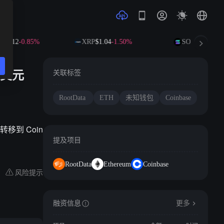
92.12
-0.85%
XRP
$1.04
-1.50%
SOL
$73.17
-0.
 万美元
关联标签
RootData
ETH
未知钱包
Coinbase
转移到 Coin
提及项目
RootData
Ethereum
Coinbase
风险提示
融资信息
更多