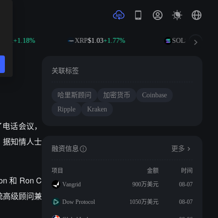
3.21
+1.18%
XRP
$1.03
+1.77%
SOL
$74.67
+3.0
关联标签
哈里斯顾问
加密货币
Coinbase
Ripple
Kraken
行了电话会议，
。据知情人士
融资信息
更多
项目
金额
时间
n 和 Ron C
Vangrid
900万美元
08-07
副总统高级顾问兼
Dow Protocol
1050万美元
08-07