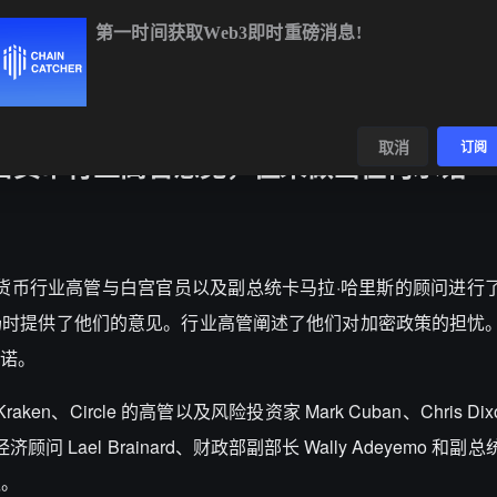
第一时间获取Web3即时重磅消息!
BTC
$64,984.03
+1.30%
ETH
$1,917.05
+1.16%
BNB
$59
数据
发现
取消
订阅
密货币行业高管意见，但未做出任何承诺
一群加密货币行业高管与白宫官员以及副总统卡马拉·哈里斯的顾问进
场时提供了他们的意见。行业高管阐述了他们对加密政策的担忧
诺。
en、Circle 的高管以及风险投资家 Mark Cuban、Chris Dixo
济顾问 Lael Brainard、财政部副部长 Wally Adeyemo 和
议。