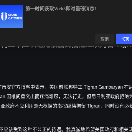
第一时间获取Web3即时重磅消息!
BTC
$64,603.22
+0.82%
ETH
$1,904.07
+1.80%
数据
发现
取消
订阅
g：尼日利亚不应以毫无根据的指控继续拘留 Tigr
 Teng 在币安官方博客中表示，美国前联邦特工 Tigran Gambaryan
gran 因椎间盘突出而疼痛难忍，无法行走，但尼日利亚政府拒绝
政府不应利用毫无根据的指控继续拘留 Tigran，同时没有必
位美国公民，不应该受到这种不公正的待遇。我真诚地希望美国政府和相