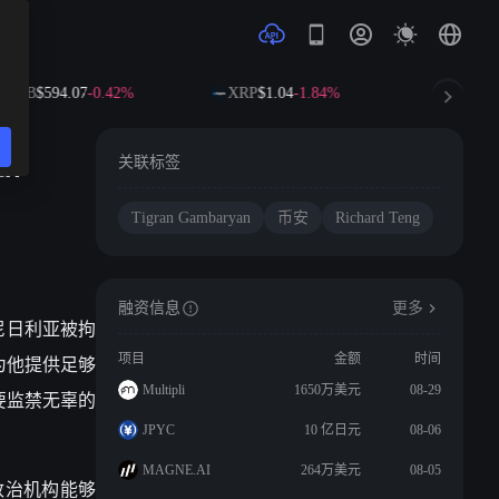
BNB
$594.07
-0.42%
XRP
$1.04
-1.84%
SOL
$73.
an
关联标签
Tigran Gambaryan
币安
Richard Teng
融资信息
更多
 在尼日利亚被拘
为他提供足够
项目
金额
时间
Multipli
1650万美元
08-29
要监禁无辜的
JPYC
10 亿日元
08-06
MAGNE.AI
264万美元
08-05
关政治机构能够