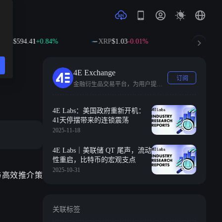
41
+0.84%
XRP
$1.03
-0.01%
SOL
$74.87
+1.80%
4E Exchange
订阅
⾦融衍⽣品交易平台，为⽤户提供包括法定货币和数字资产交易的全⾯解决⽅案。
4E Labs：美国政府重新开机：
41天停摆带来的连锁震荡
2025-11-18
4E Labs｜美联储 QT 尾声，流动
性重启，比特币的宏观支点
2025-10-31
与高效推介策
关联标签