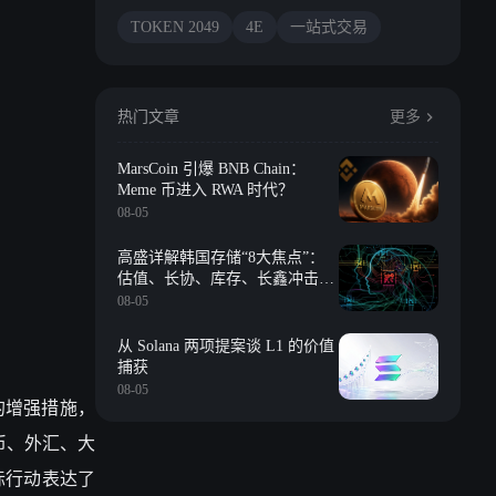
TOKEN 2049
4E
一站式交易
热门文章
更多
MarsCoin 引爆 BNB Chain：
Meme 币进入 RWA 时代？
08-05
高盛详解韩国存储“8大焦点”：
估值、长协、库存、长鑫冲击、
回购等
08-05
从 Solana 两项提案谈 L1 的价值
捕获
08-05
的增强措施，
币、外汇、大
际行动表达了