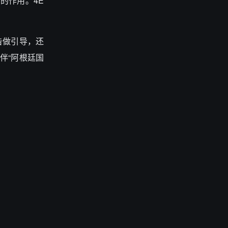
的作用。4E
广告做引导，还
伙伴“阿根廷国