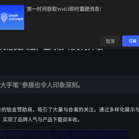
第一时间获取Web3即时重磅消息!
TC
$64,959.18
+0.26%
ETH
$1,919.18
+0.32%
BNB
$594.
数据
发现
取消
订阅
一站式交易受关注，全球影响力再升级
”参展也令人印象深刻。
E 的“大手笔”参展也令人印象深刻。
为本次盛会的铂金赞助商，吸引了大量与会者的关注。通过多样化展示
力，实现了品牌人气与产品下载双丰收。