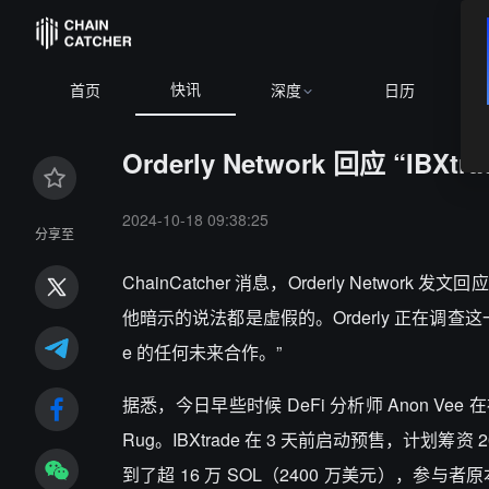
快讯
SOL
$74.70
+2.46%
TRX
$0.3270
+0.08%
首页
深度
日历
Orderly Network 回应 “IB
2024-10-18 09:38:25
分享至
ChainCatcher 消息，
Orderly Network 发
他暗示的说法都是虚假的。Orderly 正在调查
e 的任何未来合作。”
据悉，今日早些时候 DeFi 分析师 Anon Vee 在
Rug。IBXtrade 在 3 天前启动预售，计划筹
到了超 16 万 SOL（2400 万美元），参与者