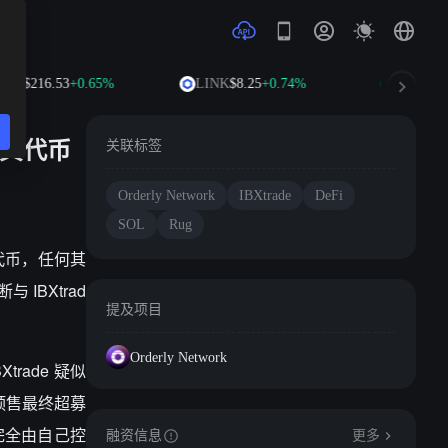
CH
$216.53
+0.65%
LINK
$8.25
+0.74%
HYPE
$54
 或其代币
关联标签
Orderly Network
IBXtrade
DeFi
SOL
Rug
 或其代币，任何其
IBXtrad
提及项目
Orderly Network
trade 疑似
，预售最终超募
个完全由自己控
融资信息
更多