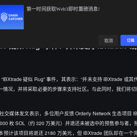
第一时间获取Web3即时重磅消息!
DOGE
$0.0701
+1.35%
ADA
$0.1991
-1.19%
B
数据
发现
取消
订阅
Xtrade 疑似 Rug”事件：并未支持 IBXtrade
文回应 “IBXtrade 疑似 Rug” 事件，其表示：“并未支持 IBXtrade
这一情况，并将采取必要的步骤来支持社区。与此同时，我们将切断与 
社交媒体发文表示，多位用户反馈 Orderly Network 生态项目 IBX
资 2000 枚 SOL（约 320 万美元）并退还未被选中的预售参与者
原本预计该项目将退还 2180 万美元，但 IBXtrade 团队却在一