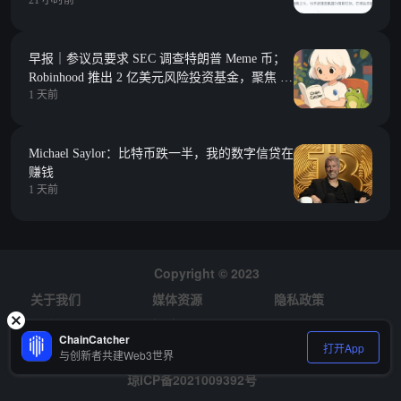
21 小时前
早报｜参议员要求 SEC 调查特朗普 Meme 币；
Robinhood 推出 2 亿美元风险投资基金，聚焦 Y
1 天前
Combinator 种子期项目
Michael Saylor：比特币跌一半，我的数字信贷在
赚钱
1 天前
Copyright © 2023
关于我们
媒体资源
隐私政策
风险提示
招聘
ChainCatcher
打开App
与创新者共建Web3世界
琼ICP备2021009392号