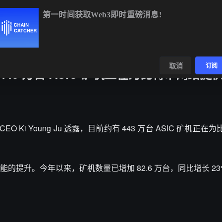
第一时间获取Web3即时重磅消息!
XRP
$1.04
-1.67%
SOL
$73.34
-0.66%
数据
发现
取消
订阅
约有 443 万台 ASIC 矿机正在为比特币网络提
始人兼 CEO Ki Young Ju 透露，目前约有 443 万台 ASIC 矿机
提升。今年以来，矿机数量已增加 82.6 万台，同比增长 23