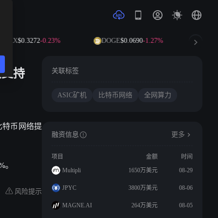
TRX
$0.3272
-0.23%
DOGE
$0.0690
-1.27%
ADA
$0
供支持
关联标签
ASIC矿机
比特币网络
全网算力
正在为比特币网络提
融资信息
更多
项目
金额
时间
%。
Multipli
1650万美元
08-29
JPYC
3800万美元
08-06
风险提示
MAGNE.AI
264万美元
08-05