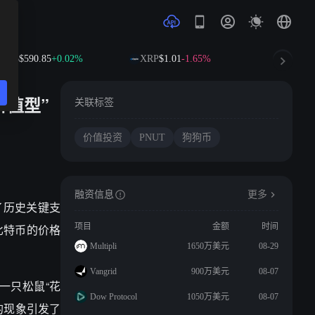
BNB
$590.85
+0.02%
XRP
$1.01
-1.65%
SOL
$73.
价值型”
关联标签
价值投资
PNUT
狗狗币
融资信息
更多
了历史关键支
比特币的价格
项目
金额
时间
Multipli
1650万美元
08-29
Vangrid
900万美元
08-07
一只松鼠“花
Dow Protocol
1050万美元
08-07
的现象引发了