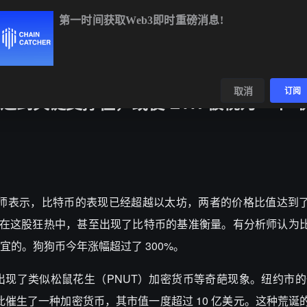
第一时间获取Web3即时重磅消息!
BTC
$64,664.72
+0.48%
ETH
$1,907.43
+0.21%
数据
发现
取消
订阅
到关键支撑位，或使 ETH 被视为一个“
，有分析师表示，比特币的表现已经超越以太坊，两者的价格比值达到
。在这股狂热中，甚至出现了比特币的基准衡量。有分析师认为
的。狗狗币今年涨幅超过了 300%。
现了类似松鼠花生（PNUT）加密货币等奇葩现象。纽约市的
催生了一种加密货币，其市值一度超过 10 亿美元。这种荒诞