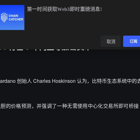
第一时间获取Web3即时重磅消息!
BTC
$64,992.42
+0.38%
ETH
$1,918.54
+0.31%
BNB
$60
数据
发现
取消
订阅
eFi 将在 3 年内主导加密货币
报道，Cardano 创始人 Charles Hoskinson 认为，比特币生态系
了大胆的价格预测，并强调了一种无需使用中心化交易所即可桥接 B