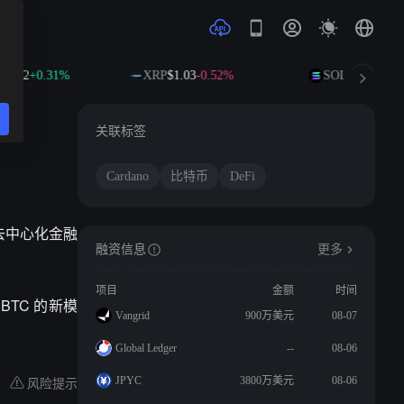
2.52
+0.31%
XRP
$1.03
-0.52%
SOL
$76.68
+0.9
关联标签
Cardano
比特币
DeFi
统中的去中心化金融
融资信息
更多
项目
金额
时间
TC 的新模
Vangrid
900万美元
08-07
Global Ledger
--
08-06
风险提示
JPYC
3800万美元
08-06