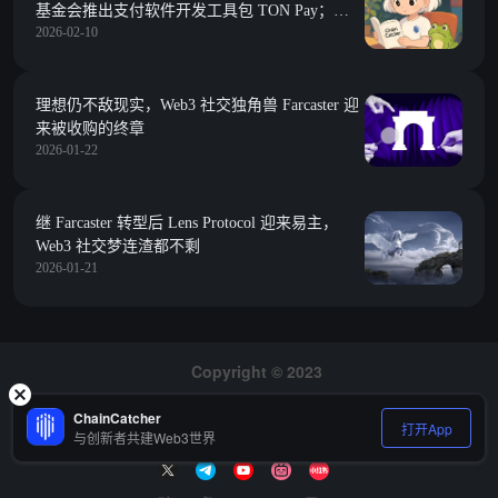
基金会推出支付软件开发工具包 TON Pay；
2026-02-10
Farcaster 创始人 Dan Romero 加入 Tempo
理想仍不敌现实，Web3 社交独角兽 Farcaster 迎
来被收购的终章
2026-01-22
继 Farcaster 转型后 Lens Protocol 迎来易主，
Web3 社交梦连渣都不剩
2026-01-21
Copyright © 2023
关于我们
媒体资源
隐私政策
ChainCatcher
打开App
风险提示
招聘
与创新者共建Web3世界