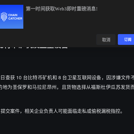
第一时间获取Web3即时重磅消息!
BTC
$64,871.18
+0.98%
ETH
$1,912.89
+0.67%
BNB
$59
数据
发现
取消
订阅
比特币矿机及卫星设备
日查获 10 台比特币矿机和 8 台卫星互联网设备，因涉嫌文件
的地为圣保罗和马拉尼昂州，且货物选择从福斯杜伊瓜苏发货
）提交案件，相关企业负责人可能面临走私或偷税漏税指控。