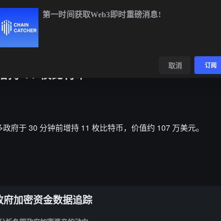
第一时间获取Web3即时重磅消息!
BTC
$65,046.40
+0.57%
ETH
$1,921.15
+0.78%
BNB
$
数据
发现
取消
订阅
持 11 枚比特币
尔瓦多政府于 30 分钟前增持 11 枚比特币，价值约 107 万美元。
政府加密资金数据追踪