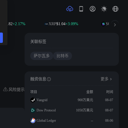
604.82
+2.17%
XRP
$1.04
+3.09%
SOL
$76.30
+3
关联标签
萨尔瓦多
比特币
融资信息
更多
风险提示
项目
金额
时间
Vangrid
900万美元
08-07
Dow Protocol
1050万美元
08-07
Global Ledger
--
08-06