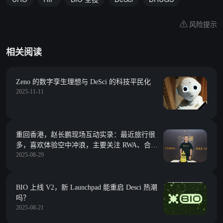
风险提示
相关阅读
Zeno 的数字孪生理想与 DeSci 的科技平民化
2025-11-11
重回香港，赵长鹏现场互动实录：最近旅行很
多，喜欢体验空中冲浪，主要关注 RWA、合规
2025-08-29
与生物科技
BIO 上线 V2，新 Launchpad 能重启 Desci 热潮
吗？
2025-08-21