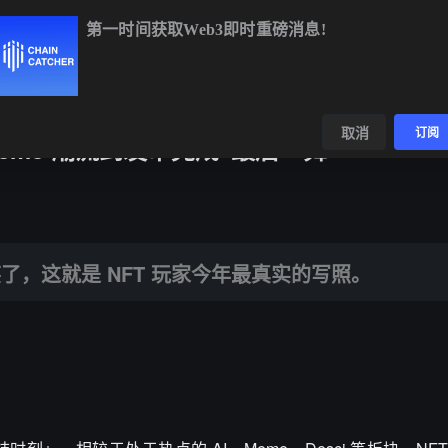
第一时间获取Web3即时重磅消息!
9.93
+0.25%
ETH
$1,897.17
+1.26%
BNB
$592.45
-1.80%
数据
发现
取消
订阅
 Meme 潮流到发币完成“最后一舞”
NFT 玩家今年最真实的写照。
，这就是 NFT 玩家今年最真实的写照。