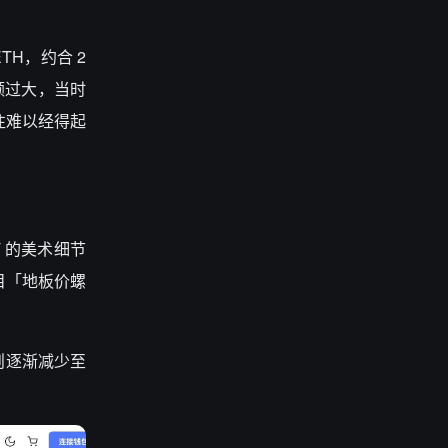
ETH，约合 2
金额过大，当时
往难以经得起
T 的美术细节
项目「地板价螺
址数则逐渐减少至