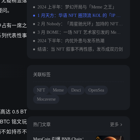
T 无疑稍显落
2024 上半年：梦幻开局与「Meme 之王」
疑问。
1 月天方：华语 NFT 圈顶流 KOL 的「IP 梦」
中占有一席之
2 月 Nobody：「周星驰光环」加持的 NFT 社区
3 月 BOME：一场 NFT 艺术家引发的 Meme 币狂欢
一系列代表性事
2024 下半年：内忧外患与发币热潮
结语：当 NFT 叙事不再性感，发币成双刃剑
关联标签
NFT
Meme
Desci
OpenSea
Mocaverse
 0.5 BT
BTC 铭文玩
热门文章
更多
而不如持币不
MarsCoin 引爆 BNB Chain：