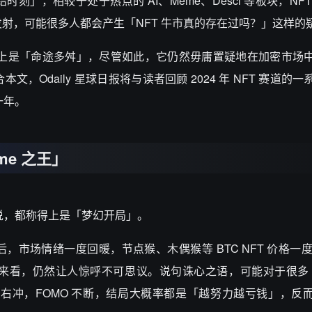
」，相较于处于热点的 AI、Meme、Desci 等板块，NF
币发射，可能很多人都会产生「NFT 牛市真的存在过吗？」这样的
说，称得上是「命途多舛」，尽管如此，它仍然毋庸置疑地在加密市场
Odaily 星球日报将与读者回顾 2024 年 NFT 赛道的
一年。
me 之王」
家来说，都称得上是「梦幻开局」。
后，市场情绪一度回暖，节点猴、木偶猴等 BTC NFT 价格一度高达
元的现在来看，仍然让人惊呼不可思议。说句诛心之语，可能对于很多 
冲右冲，FOMO 不断，结局大概率都是「越努力越亏钱」，反