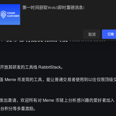
第一时间获取Web3即时重磅消息!
BTC
$64,773.95
-0.28%
ETH
$1,915.63
-0.13%
BNB
$6
数据
发现
取消
订阅
e 发布聪明钱发现工具栈 RabbitStack
宣布开放其研发的工具栈 RabbitStack。
和高价值 Meme 币发现的工具，能让普通交易者使用到以往仅限顶
上发出邀请，欢迎所有对 Meme 币链上分析感兴趣的爱好者加入 Rabb
e平台积分等多重激励。