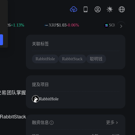
01.26
+1.13%
XRP
$1.03
-0.06%
SOL
$76.37
+2.
关联标签
RabbitHole
RabbitStack
聪明钱
提及项目
级交易团队掌握
RabbitHole
itStack
融资信息
更多