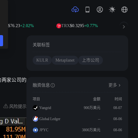
OL
$76.23
+2.02%
TRX
$0.3295
+0.77%
DOGE
$0.
币
关联标签
KULR
Metaplanet
上市公司
最好的两家公司的
融资信息
更多
项目
金额
时间
风险提示
Vangrid
900万美元
08-07
Global Ledger
--
08-06
JPYC
3800万美元
08-06