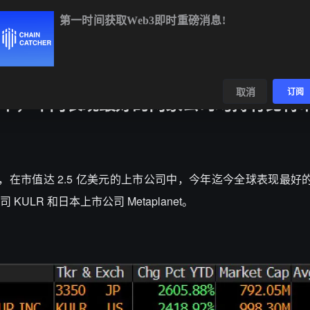
第一时间获取Web3即时重磅消息!
BNB
$602.90
+1.38%
XRP
$1.03
+0.34%
S
数据
发现
取消
订阅
公司中，年内表现最好的两家公司均持有比特
gazine 披露，在市值达 2.5 亿美元的上市公司中，今年迄今全球表现
LR 和日本上市公司 Metaplanet。