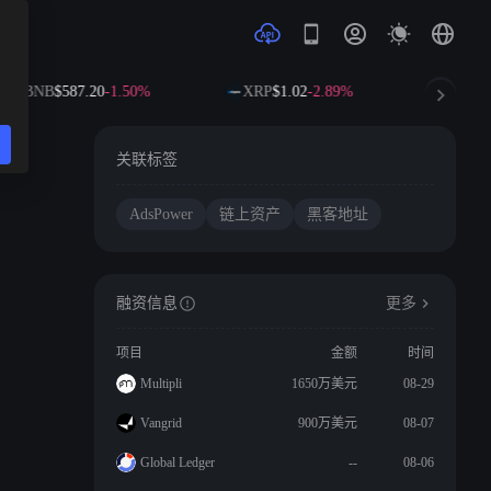
BNB
$587.20
-1.50%
XRP
$1.02
-2.89%
SOL
$
关联标签
AdsPower
链上资产
黑客地址
融资信息
更多
项目
金额
时间
Multipli
1650万美元
08-29
Vangrid
900万美元
08-07
Global Ledger
--
08-06