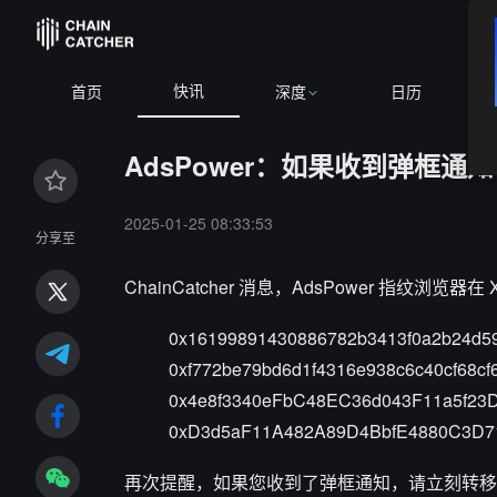
快讯
首页
深度
日历
AdsPower：如果收到弹框
2025-01-25 08:33:53
分享至
ChainCatcher 消息，AdsPower 指
0x16199891430886782b3413f0a2b24d5
0xf772be79bd6d1f4316e938c6c40cf68cf
0x4e8f3340eFbC48EC36d043F11a5f23
0xD3d5aF11A482A89D4BbfE4880C3D7
再次提醒，如果您收到了弹框通知，请立刻转移