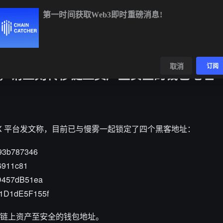
第一时间获取Web3即时重磅消息!
BTC
$64,311.73
-0.77%
ETH
$1,900.15
-0.56%
数据
发现
取消
订阅
通知，请立刻转移链上资产至安全的钱包地址
纹浏览器在 X 平台发文称，目前已与慢雾一起锁定了四个黑客地址：
93b787346
6911c81
D457dB51ea
1D1dE5F155f
链上资产至安全的钱包地址。