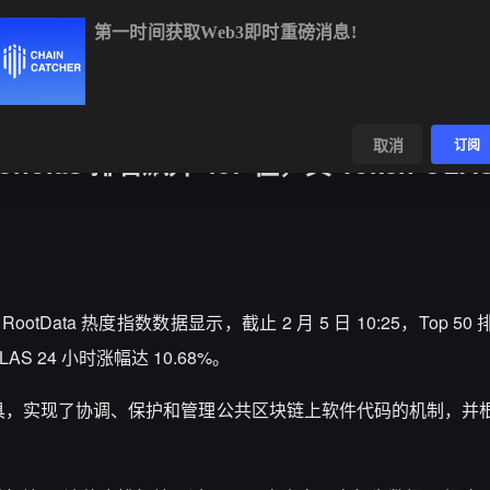
第一时间获取Web3即时重磅消息!
BTC
$64,253.17
-0.57%
ETH
$1,901.74
-0.44%
数据
发现
取消
订阅
nolas 排名飙升 487 位，其 Token OLAS
台
RootData
热度指数数据显示，截止 2 月 5 日 10:25，Top 5
OLAS 24 小时涨幅达 10.68%。
DAO 工具，实现了协调、保护和管理公共区块链上软件代码的机制，