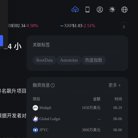
BNB
$592.34
-0.50%
XRP
$1.03
-2.51%
SOL
$72
 24 小
关联标签
RootData
Autonolas
热度指数
融资信息
更多
0 排名飙升项目
项目
金额
时间
Multipli
1650万美元
08-29
并根据开发者对
Global Ledger
--
08-06
JPYC
3800万美元
08-06