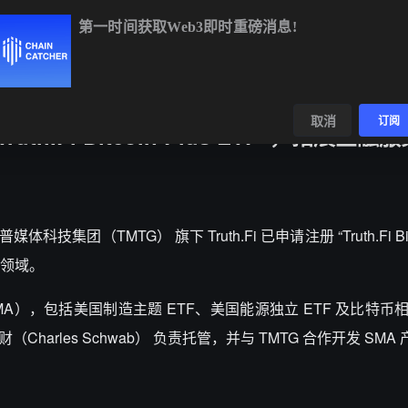
第一时间获取Web3即时重磅消息!
BTC
$64,552.93
+0.92%
ETH
$1,907.09
+2.33%
BN
数据
发现
取消
订阅
.Fi Bitcoin Plus ETF”，拓展金融服
普媒体科技集团
（TMTG） 旗下 Truth.Fi 已申请注册 “Truth.Fi Bitc
务领域。
MA），包括美国制造主题 ETF、美国能源独立 ETF 及比特币相
harles Schwab） 负责托管，并与 TMTG 合作开发 SMA