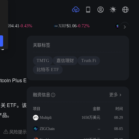
B
$594.41
-0.43%
XRP
$1.06
-0.72%
SOL
$73.98
务
关联标签
TMTG
嘉信理财
Truth.Fi
比特币 ETF
oin Plus E
融资信息
更多
关 ETF。该
项目
金额
时间
 产品。
Multipli
1650万美元
08-29
ZIGChain
--
08-05
风险提示