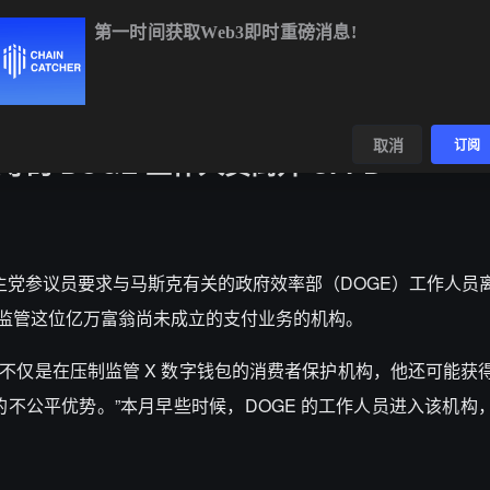
第一时间获取Web3即时重磅消息!
BTC
$64,917.67
+0.94%
ETH
$1,913.82
+0.65%
B
数据
发现
取消
订阅
 DOGE 工作人员离开 CFPB
主党参议员要求与马斯克有关的政府效率部（DOGE）工作人员
责监管这位亿万富翁尚未成立的支付业务的机构。
“不仅是在压制监管 X 数字钱包的消费者保护机构，他还可能获
的不公平优势。”本月早些时候，DOGE 的工作人员进入该机构