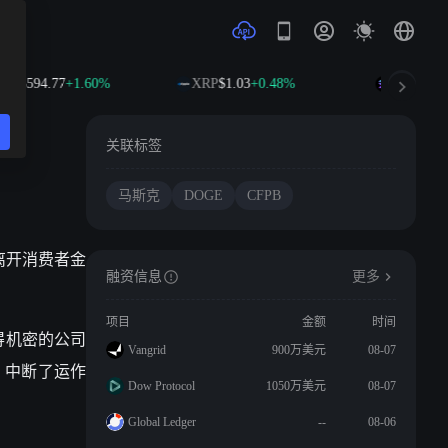
NB
$594.77
+1.60%
XRP
$1.03
+0.48%
SOL
$74.7
关联标签
马斯克
DOGE
CFPB
离开消费者金
融资信息
更多
项目
金额
时间
得机密的公司
Vangrid
900万美元
08-07
，中断了运作
Dow Protocol
1050万美元
08-07
Global Ledger
--
08-06