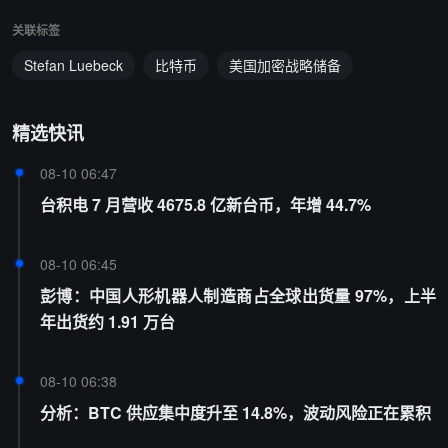
关联标签
Stefan Luebeck
比特币
美国加密战略储备
精选快讯
08-10 06:47
台积电 7 月营收 4675.8 亿新台币，年增 44.7%
08-10 06:45
彭博：中国人形机器人制造商占全球出货量 97%，上半
年出货约 1.91 万台
08-10 06:38
分析：BTC 供应集中度升至 14.8%，波动风险正在累积