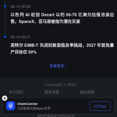
08-10 06:36
以色列 AI 初创 Decart 以约 60-70 亿美元估值洽谈出
售，SpaceX、亚马逊被指为潜在买家
08-10 06:31
英特尔 EMIB-T 先进封装面临良率挑战，2027 年首批量
产目标仅 50%
查看更多
Copyright © 2023
关于我们
媒体资源
隐私政策
风险提示
招聘
ChainCatcher
打开App
与创新者共建Web3世界
琼ICP备2021009392号