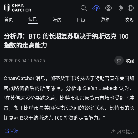
快讯
首页
深度
日历
数据
发现
分析师：BTC 的长期复苏取决于纳斯达克 100
指数的走高能力
2025-03-04 11:55:25
收藏
ChainCatcher 消息，加密货币市场抹去了特朗普宣布美国加
密战略储备后的所有涨幅，分析师 Stefan Luebeck 认为：
“在英伟达股价暴跌之后，比特币和加密货币市场也受到了冲
击，鉴于比特币与美国科技股之间的紧密联系，比特币的长
期复苏取决于纳斯达克 100 指数的走高能力。”
风险提示
来源