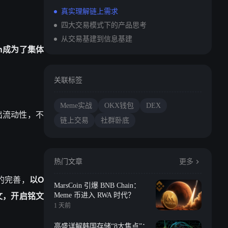
真实理解链上需求
四大交易模式下的产品思考
从交易基建到信息基建
ain成为了集体
关联标签
Meme实战
OKX钱包
DEX
出流动性，不
链上交易
社群卧底
热门文章
更多
的完善，
以O
MarsCoin 引爆 BNB Chain：
文，开启铭文
Meme 币进入 RWA 时代？
1 天前
高盛详解韩国存储“8大焦点”：