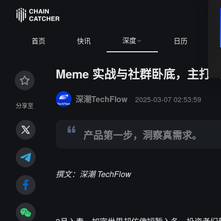
深度
64,623.85
+0.28%
ETH
$1,908.74
+1.69%
BNB
$591.89
-
首页
快讯
日历
Meme 实战与社群卧底，主打“
Summary:
产品第一步，洞察真需求。
深潮TechFlow
2025-03-07 02:53:59
分享至
产品第一步，洞察真需求。
撰文：深潮 TechFlow