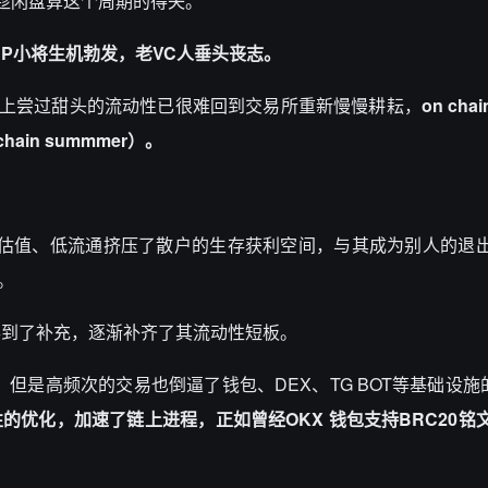
趁闲盘算这个周期的得失。
，
P小将生机勃发，老
VC
人垂头丧志。
但是在链上尝过甜头的流动性已很难回到交易所重新慢慢耕耘，
on ch
in summmer）。
高估值、低流通挤压了散户的生存获利空间，与其成为别人的退
。
得到了补充，逐渐补齐了其流动性短板。
，但是高频次的交易也倒逼了钱包、DEX、TG BOT等基础设施
性的优化，加速了链上进程，正如曾经OKX 钱包支持BRC20铭