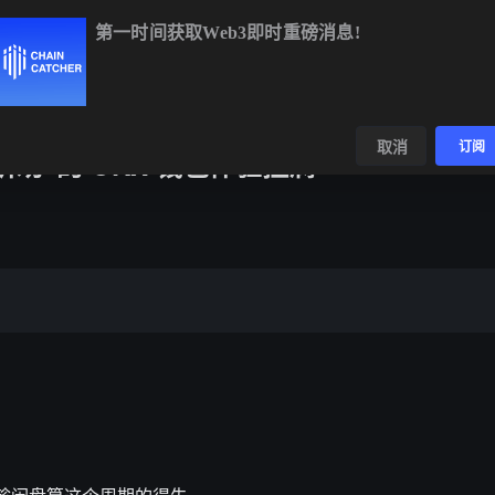
第一时间获取Web3即时重磅消息!
1.42%
XRP
$1.04
-1.31%
SOL
$73.23
-1.03%
数据
发现
取消
订阅
听劝”的 OKX 钱包体验拉满