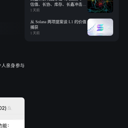
估值、长协、库存、长鑫冲击、
回购等
1 天前
从 Solana 两项提案谈 L1 的价值
捕获
1 天前
不少人亲身参与