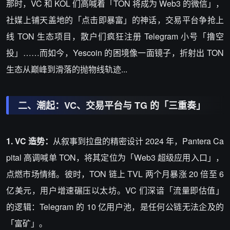
那时，VC 和 KOL 们高喊着「TON 将成为 Web3 的微信」，
社媒上铺天盖地的「点击即暴富」的神话，交易平台争抢上
线 TON 生态项目，散户们疯狂注册 Telegram 小号「撸空
投」……而如今，Yescoin 的困境像一面镜子，折射出 TON
生态从巅峰到滑落的抛物线轨迹...
二、潮起：VC、交易平台与 TG 的「三重奏」​
1. VC 造势：
从叙事到拉盘的精密设计 2024 年，Pantera Ca
pital 高调喊单 TON，将其定位为「Web3 超级应用入口」，
点燃市场情绪。彼时，TON 链上 TVL 两个月暴涨 20 倍至 6
亿美元，用户增速碾压以太坊。VC 们深谙「流量即估值」
的逻辑：Telegram 的 10 亿用户池，是任何公链无法企及的
「富矿」。