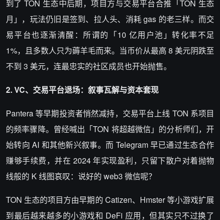
到了 TON 生态中后期，项目方与交易平台合推「TON 生态
月」，玩法仍旧是签到、拉人头、消耗 gas 的老三样。而交
易平台也逐渐清醒：所谓的「10 亿用户池」转化率不足
1%，且多数人只为薅羊毛而来。当币价从最高 8 美元阴跌至
不到 3 美元，连最忠实的社区成员也开始抛售。
2. VC、交易平台退场：叙事瓦解与资本套现
Pantera 等早期投资者悄然减持，交易平台上线 TON 系项目
的频率骤降。曾经喊出「TON 将超越微信」的分析师们，开
始转向 AI 和其他新兴叙事。而 Telegram 早已通过生态合作
赚够手续费，并在 2024 年实现盈利，只留下散户对着抛物
线般的 K 线图哀叹：说好的 web3 微信呢？
TON 生态的项目方由早期的 Catizen、Hmster 等小游戏扩展
到最后越来越多的小游戏和 DeFi 应用，但其实只不过换了