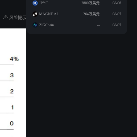
JPYC
3800万美元
08-06
MAGNE.AI
264万美元
08-05
风险提示
ZIGChain
--
08-05