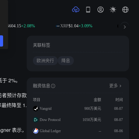
NB
$604.15
+2.08%
XRP
$1.04
+3.09%
SOL
$76.3
关联标签
欧洲央行
降息
于 2%。
融资信息
更多
访者预计存款
项目
金额
时间
最终降至 1.
Vangrid
900万美元
08-07
Dow Protocol
1050万美元
08-07
ner 表示，
Global Ledger
--
08-06