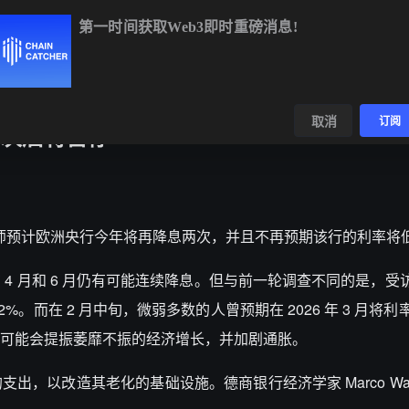
第一时间获取Web3即时重磅消息!
BTC
$65,076.65
+0.70%
ETH
$1,923.48
+0.71%
B
数据
发现
取消
订阅
次后将暂停
访分析师预计欧洲央行今年将再降息两次，并且不再预期该行的利率将低
4 月和 6 月仍有可能连续降息。但与前一轮调查不同的是，受
%。而在 2 月中旬，微弱多数的人曾预期在 2026 年 3 月将利率
这可能会提振萎靡不振的经济增长，并加剧通胀。
，以改造其老化的基础设施。德商银行经济学家 Marco Wag