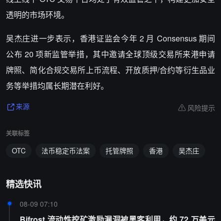
透明的市场环境。
吴杰庄进一步表示，香港证监会今年 2 月 Consensus 期间
公布 20 项新监管举措，其中邀请全球顶级交易所来港申请
牌照、简化合规交易所上币流程、开放质押/合约等衍生品业
务等举措均属长期潜在利好。
风险提示
来源
关联标签
OTC
法币稳定币法案
托管牌照
香港
吴杰庄
精选快讯
08-09 07:10
Bifrost 流动性挖矿激励漏洞被黑客利用，约 72 万美元