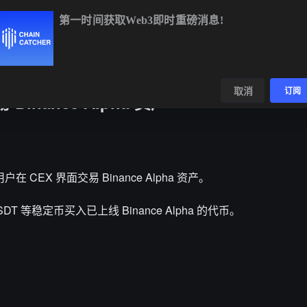
第一时间获取Web3即时重磅消息!
ETH
$1,912.42
+0.66%
BNB
$590.92
-0.35%
XRP
$
数据
发现
取消
订阅
inance Alpha 资产
在 CEX 界面交易 Binance Alpha 资产。
 等稳定币买入已上线 Binance Alpha 的代币。