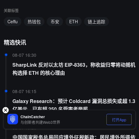
关联标签
Ceffu
热钱包
币安
ETH
链上追踪
精选快讯
08-07 16:30
SharpLink 反对以太坊 EIP-8363，称收益归零将动摇机
构选择 ETH 的核心理由
08-07 16:15
Galaxy Research：预计 Coldcard 漏洞总损失或超 1.3
亿美元，已有超 250 名受害者举报
ChainCatcher
打开App
与创新者共建Web3世界
08-07 15:28
中国国家税务总局回应境外征税新政：居民境外所得依