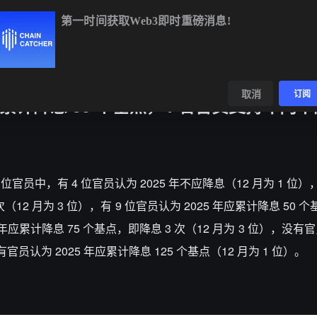
第一时间获取Web3即时重磅消息!
BTC
$64,337.62
-0.82%
ETH
$1,905.01
-0.57%
BN
数据
发现
取消
订阅
将累计降息 50 个基点，4 名官员支持年内
9 位官员中，有 4 位官员认为 2025 年不应降息（12 月为 1 位）
次（12 月为 3 位），有 9 位官员认为 2025 年应累计降息 50
25 年应累计降息 75 个基点，即降息 3 次（12 月为 3 位），没有官
官员认为 2025 年应累计降息 125 个基点（12 月为 1 位）。