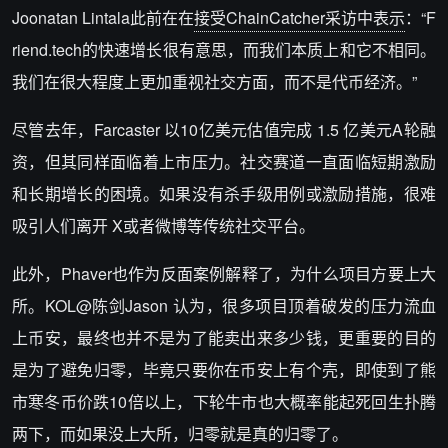
Joonatan Lintala此前在在
接受ChainCatcher采访中表示
：“F
riend.tech的快速增长很有意思，而我们本质上和它不相同。
我们在很大程度上更加重视社交方面，而不是代币经济。”
尽管去年，Farcaster 以10亿美元估值完成 1.5 亿美元A轮融
资，但其同样面临着上市压力。社交赛道一直面临短期激励
和长期增长的困境。如果没有杀手级用例或激励措施，很难
吸引人们离开 X或者微博等传统社交平台。
此外，Phaver也作为反面案例解释了，为什么项目方要上大
所。KOL@陈剑Jason 认为，很多项目顶着破发的压力流血
上币安，最终也并不是为了能卖出来多少钱，更重要的目的
是为了避免归零，毕竟只要你在币安上有个壳，即使到了熊
市寒冬币价跌10倍以上，下轮牛市也大概率能起死回生扑腾
两下，而如果没上大所，归零就是真的归零了。