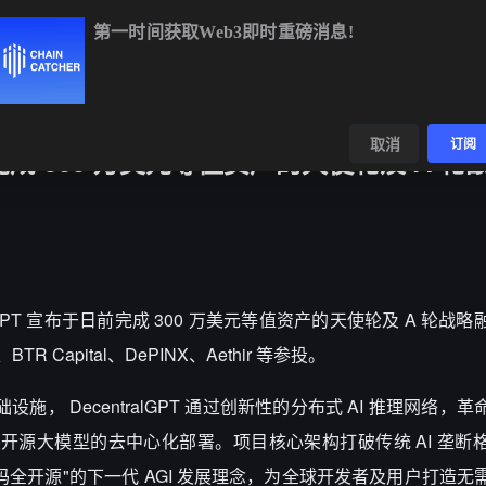
第一时间获取Web3即时重磅消息!
TC
$64,949.37
-0.07%
ETH
$1,919.01
+0.01%
BNB
$594
数据
发现
取消
订阅
GPT 完成 300 万美元等值资产的天使轮及 A 
centralGPT 宣布于日前完成 300 万美元等值资产的天使轮及 A 轮
es、BTR Capital、DePINX、Aethir 等参投。
施， DecentralGPT 通过创新性的分布式 AI 推理网络，
的多个顶尖开源大模型的去中心化部署。项目核心架构打破传统 AI 垄
全开源"的下一代 AGI 发展理念，为全球开发者及用户打造无