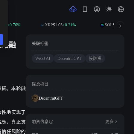
.84
+0.76%
XRP
$1.03
+0.21%
SOL
$75.23
+2.20
轮战略融
关联标签
Web3 AI
DecentralGPT
投融资
提及项目
战略融资。本轮融
DecentralGPT
革命性地实现了
断格局，真正贯
融资信息
更多
需信任风险的