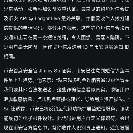
异常活动，如新添加设备双重认证。最常见的钓鱼短信会提
及币安 API 与 Ledger Live 意外关联，并催促收件人拨打短
信提供的电话号码。部分用户表示，这些钓鱼短信与合法币
安通知出现在同一条短信线程，令人困惑，易落入陷阱。不
少用户毫无防备，因诈骗短信发送者 ID 与币安真实通知 ID
相同。
币安首席安全官 Jimmy Su 证实，币安已注意到短信钓鱼事
件呈上升趋势。他表示：“越来越多钓鱼诈骗者通过短信冒充
我们或其他合法发送者，这些诈骗信息看似真实，诱骗用户
泄露敏感信息、点击钓鱼链接或转账，导致用户资产损失。”
Su 还透露，币安已将反钓鱼代码功能扩展至短信服务，该功
能最初为电子邮件设计。此代码是用户自定义标识符，会出
现在币安官方信息中，帮助收件人识别真正通知，避免被冒